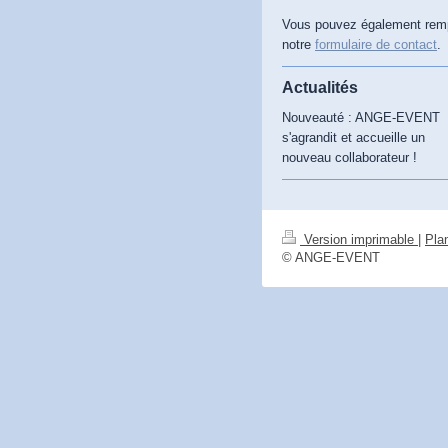
Vous pouvez également remp
notre
formulaire de contact
.
Actualités
Nouveauté : ANGE-EVENT
s'agrandit et accueille un
nouveau collaborateur !
Version imprimable
|
Plan
© ANGE-EVENT